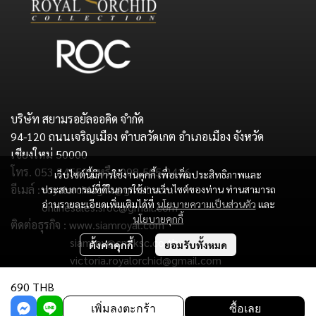
บริษัท สยามรอยัลออคิด จำกัด
94-120 ถนนเจริญเมือง ตำบลวัดเกต อำเภอเมือง จังหวัด
เชียงใหม่ 50000
โทร. 053 245598 หรือ 098-505-2416
เว็บไซต์นี้มีการใช้งานคุกกี้ เพื่อเพิ่มประสิทธิภาพและ
อีเมล์ : royalorchidgift@gmail.com
ประสบการณ์ที่ดีในการใช้งานเว็บไซต์ของท่าน ท่านสามารถ
อ่านรายละเอียดเพิ่มเติมได้ที่
นโยบายความเป็นส่วนตัว
และ
onlinesales.sroc@gmail.com
นโยบายคุกกี้
ติดต่อธุรกิจ : www.siamroyal.com
siamroy@cm.ksc.co.th
ตั้งค่าคุกกี้
ยอมรับทั้งหมด
victoria.royalorchid@gmail.com
690 THB
Copyright : Siam Royal Orchid Co.,Ltd.
เพิ่มลงตะกร้า
ซื้อเลย