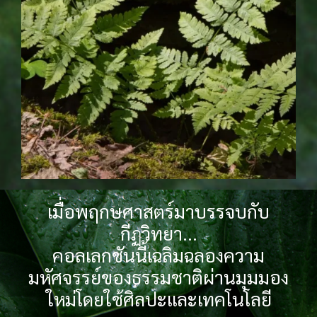
เมื่อพฤกษศาสตร์มาบรรจบกับ
กีฏวิทยา...
คอลเลกชันนี้เฉลิมฉลองความ
มหัศจรรย์ของธรรมชาติผ่านมุมมอง
ใหม่โดยใช้ศิลปะและเทคโนโลยี