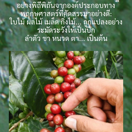
อย่างพิถีพิถันจากองค์ประกอบทาง
พฤกษศาสตร์ที่คัดสรรมาอย่างดี:
ใบไม้ ผลไม้ เมล็ด กิ่งไม้... ถูกแปลงอย่าง
ระมัดระวังให้เป็นปีก
ลำตัว ขา หนวด ตา... เป็นต้น