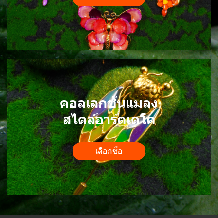
คอลเลกชันแมลง
สไตล์อาร์ตเดโค
เลือกซื้อ