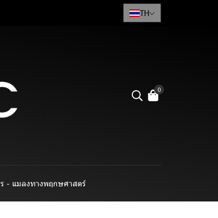
TH
0
าร - แมลงทางพฤกษศาสตร์