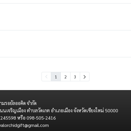
1
2
3
ามรอยัลออคิด จำกัด
นนเจริญเมือง ตำบลวัดเกต อำเภอเมือง จังหวัดเชียงใหม่ 50000
 245598 หรือ 098-505-2416
royalorchidgift@gmail.com