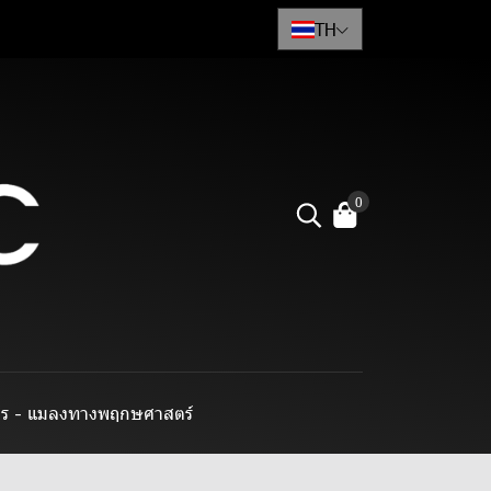
TH
0
าร - แมลงทางพฤกษศาสตร์