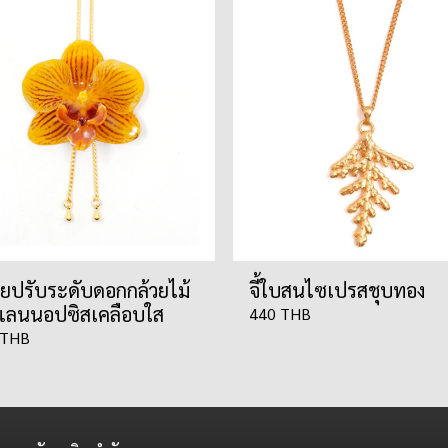
อยปรับระดับดอกกล้วยไม้
จี้ใบสนไซเปรสชุบทอง
ลนนอปซิสเคลือบใส
440 THB
 THB