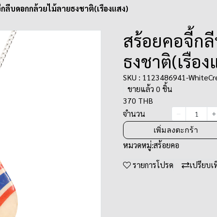
ี้กลีบดอกกล้วยไม้ลายธงชาติ(เรืองแสง)
สร้อยคอจี้ก
ธงชาติ(เรือง
SKU : 1123486941-WhiteCre
ขายแล้ว 0 ชิ้น
370 THB
จำนวน
เพิ่มลงตะกร้า
หมวดหมู่:
สร้อยคอ
รายการโปรด
เปรียบเ