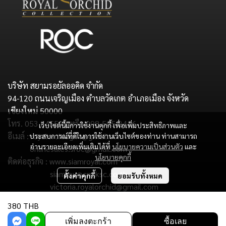
บริษัท สยามรอยัลออคิด จำกัด
94-120 ถนนเจริญเมือง ตำบลวัดเกต อำเภอเมือง จังหวัด
เชียงใหม่ 50000
โทร. 053 245598 หรือ 098-505-2416
เว็บไซต์นี้มีการใช้งานคุกกี้ เพื่อเพิ่มประสิทธิภาพและ
อีเมล์ : royalorchidgift@gmail.com
ประสบการณ์ที่ดีในการใช้งานเว็บไซต์ของท่าน ท่านสามารถ
อ่านรายละเอียดเพิ่มเติมได้ที่
นโยบายความเป็นส่วนตัว
และ
onlinesales.sroc@gmail.com
นโยบายคุกกี้
ติดต่อธุรกิจ : www.siamroyal.com
siamroy@cm.ksc.co.th
ตั้งค่าคุกกี้
ยอมรับทั้งหมด
victoria.royalorchid@gmail.com
380 THB
Copyright : Siam Royal Orchid Co.,Ltd.
เพิ่มลงตะกร้า
ซื้อเลย