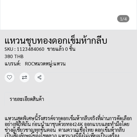
1/4
แหวนชุบทองดอกเข็มห้ากลีบ
SKU : 1123484060
ขายแล้ว 0 ชิ้น
380 THB
แบรนด์:
ROC
หมวดหมู่:
แหวน
แชร์
รายละเอียดสินค้า
แหวนสุดพิเศษนี้รังสรรค์จากดอกเข็มห้ากลีบจริงที่ผ่านการคัดเลือก
อย่างพิถีพิถัน ก่อนนำมาชุบด้วยทอง24K ออกแบบและทำมือโดย
ช่างผู้เชี่ยวชาญทุกขั้นตอน ตามความเชื่อไทย ดอกเข็มห้ากลีบ
เป็นสัญลักษณ์ของโชคลาภ แหวนวงนี้จึงไม่เพียงเป็นเครื่อง