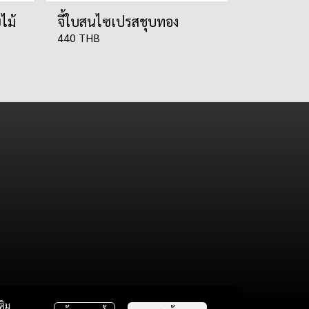
ไม้
จี้ใบสนไซเปรสชุบทอง
440 THB
ติม