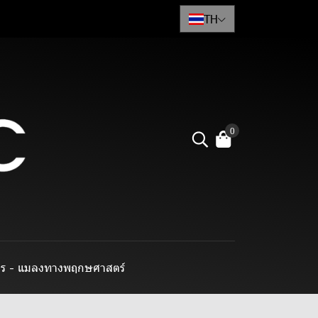
TH
0
าร - แมลงทางพฤกษศาสตร์