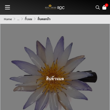
0
Home
...
กิ้บผม
กิ้บดอกบัว
สินค้าหมด