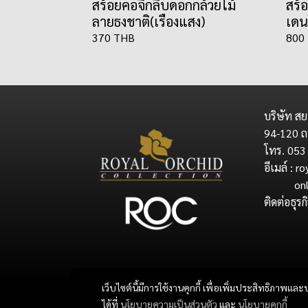
สร้อยคอจี้กลีบดอกกล้วยไม้
สร้
ลายธงชาติ(เรืองแสง)
เดน
370 THB
800
บริษัท สย
94-120 ถ
โทร. 053
อีเมล์ : 
onlines
ติดต่อธุร
siamr
victor
เว็บไซต์นี้มีการใช้งานคุกกี้ เพื่อเพิ่มประสิทธิภาพ
ได้ที่
นโยบายความเป็นส่วนตัว
และ
นโยบายคุกกี้