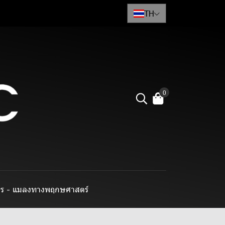
TH
0
าร - แมลงทางพฤกษศาสตร์