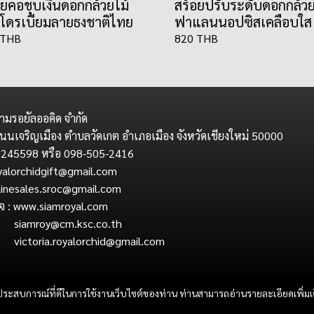
อยคอชุบเงินดอกกล้วยไม้
สร้อยปรับระดับดอกกล้วย
โดรเบียมลายธงชาติไทย
ฟาแลนนอปซิสเคลือบใส
 THB
820 THB
ามรอยัลออคิด จำกัด
นนเจริญเมือง ตำบลวัดเกต อำเภอเมือง จังหวัดเชียงใหม่ 50000
 245598 หรือ 098-505-2416
royalorchidgift@gmail.com
ales.sroc@gmail.com
กิจ : www.siamroyal.com
oy@cm.ksc.co.th
ia.royalorchid@gmail.com
และประสบการณ์ที่ดีในการใช้งานเว็บไซต์ของท่าน ท่านสามารถอ่านรายละเอียดเพิ่มเ
Copyright : Siam Royal Orchid Co.,Ltd.