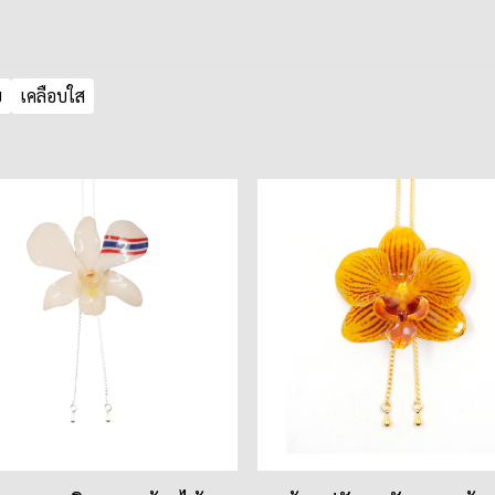
ย
เคลือบใส