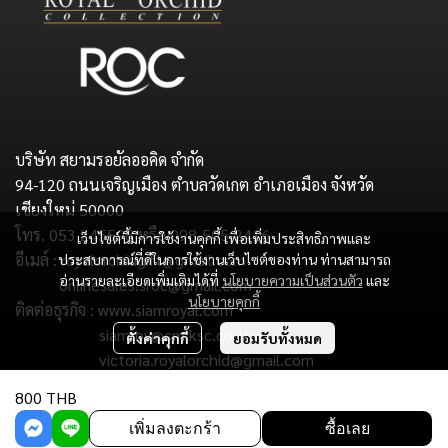
บริษัท สยามรอยัลออคิด จำกัด
94-120 ถนนเจริญเมือง ตำบลวัดเกต อำเภอเมือง จังหวัด
เชียงใหม่ 50000
โทร. 053 245598 หรือ 098-505-2416
เว็บไซต์นี้มีการใช้งานคุกกี้ เพื่อเพิ่มประสิทธิภาพและ
อีเมล์ : royalorchidgift@gmail.com
ประสบการณ์ที่ดีในการใช้งานเว็บไซต์ของท่าน ท่านสามารถ
อ่านรายละเอียดเพิ่มเติมได้ที่
นโยบายความเป็นส่วนตัว
และ
onlinesales.sroc@gmail.com
นโยบายคุกกี้
ติดต่อธุรกิจ : www.siamroyal.com
siamroy@cm.ksc.co.th
ตั้งค่าคุกกี้
ยอมรับทั้งหมด
victoria.royalorchid@gmail.com
800 THB
Copyright : Siam Royal Orchid Co.,Ltd.
เพิ่มลงตะกร้า
ซื้อเลย