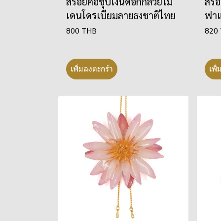
สร้อยคอชุบเงินดอกกล้วยไม้
สร้
เดนโดรเบียมลายธงชาติไทย
ฟาแ
800 THB
820
เพิ่มลงตะกร้า
เพิ