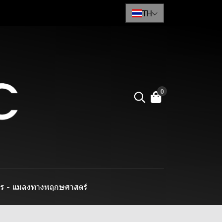
TH
0
าร - แมลงทางพฤกษศาสตร์