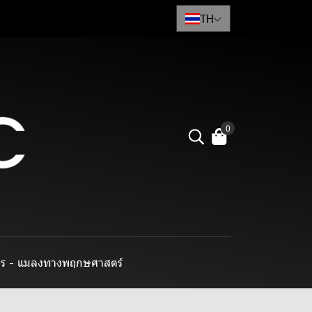
TH
0
าร - แมลงทางพฤกษศาสตร์