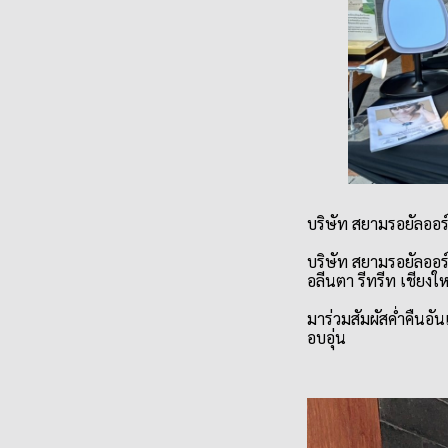
บริษัท สยามรอยัลออร์
บริษัท สยามรอยัลออร์ค
อลีนตา รีทรีท เชียงใ
มาร่วมสัมผัสค่ำคืนอ
อบอุ่น